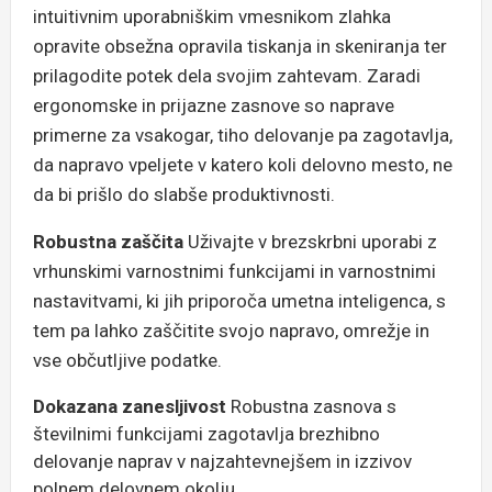
intuitivnim uporabniškim vmesnikom zlahka
opravite obsežna opravila tiskanja in skeniranja ter
prilagodite potek dela svojim zahtevam. Zaradi
ergonomske in prijazne zasnove so naprave
primerne za vsakogar, tiho delovanje pa zagotavlja,
da napravo vpeljete v katero koli delovno mesto, ne
da bi prišlo do slabše produktivnosti.
Robustna zaščita
Uživajte v brezskrbni uporabi z
vrhunskimi varnostnimi funkcijami in varnostnimi
nastavitvami, ki jih priporoča umetna inteligenca, s
tem pa lahko zaščitite svojo napravo, omrežje in
vse občutljive podatke.
Dokazana zanesljivost
Robustna zasnova s
številnimi funkcijami zagotavlja brezhibno
delovanje naprav v najzahtevnejšem in izzivov
polnem delovnem okolju.