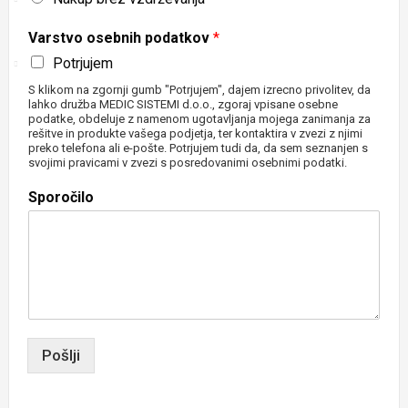
Varstvo osebnih podatkov
*
Potrjujem
S klikom na zgornji gumb "Potrjujem", dajem izrecno privolitev, da
lahko družba MEDIC SISTEMI d.o.o., zgoraj vpisane osebne
podatke, obdeluje z namenom ugotavljanja mojega zanimanja za
rešitve in produkte vašega podjetja, ter kontaktira v zvezi z njimi
preko telefona ali e-pošte. Potrjujem tudi da, da sem seznanjen s
svojimi pravicami v zvezi s posredovanimi osebnimi podatki.
Sporočilo
Pošlji