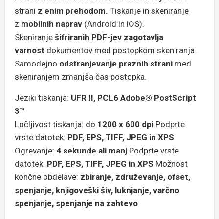
strani
z enim prehodom.
Tiskanje in skeniranje
z
mobilnih naprav
(Android in iOS).
Skeniranje
šifriranih PDF-jev zagotavlja
varnost
dokumentov med postopkom skeniranja.
Samodejno
odstranjevanje praznih strani
med
skeniranjem zmanjša čas postopka.
Jeziki tiskanja:
UFR II, PCL6 Adobe® PostScript
3™
Ločljivost tiskanja: do
1200 x 600 dpi
Podprte
vrste datotek:
PDF, EPS, TIFF, JPEG in XPS
Ogrevanje:
4 sekunde ali manj
Podprte vrste
datotek:
PDF, EPS, TIFF, JPEG in XPS
Možnost
končne obdelave:
zbiranje, združevanje, ofset,
spenjanje, knjigoveški šiv, luknjanje, varčno
spenjanje, spenjanje na zahtevo