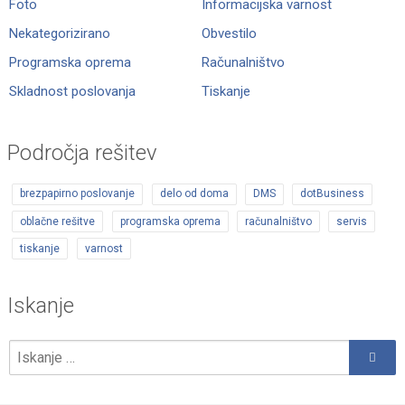
Foto
Informacijska varnost
Nekategorizirano
Obvestilo
Programska oprema
Računalništvo
Skladnost poslovanja
Tiskanje
Področja rešitev
brezpapirno poslovanje
delo od doma
DMS
dotBusiness
oblačne rešitve
programska oprema
računalništvo
servis
tiskanje
varnost
Iskanje