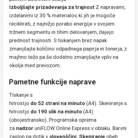
Izboljšajte prizadevanja za trajnost
Z napravami,
izdelanimi iz 30 % materialov, ki jih je mogoče
reciklirati, z najnižjo porabo energije v svojem
tržnem segmentu in tihim delovanjem, dajejo
prednost trajnosti. S tiskanjem brez napak
zmanjšajte količino odpadnega papirja in tonerja, z
majhno težo pa še dodatno zmanjšajte vpliv na
okolje med prevozom.
Pametne funkcije naprave
Tiskanje s
hitrostjo
do 52 strani na minuto
(A4). Skeniranje s
hitrostjo
do 190 slik na minuto
(A4)
(obojestransko). Programska oprema
za
nadzor
uniFLOW Online Express v oblaku. Barvni
zaslon na dotik v
slovenščini.
Skeniranje
obeh