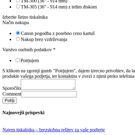
TM-300 (36'' - 914 mm)
TM-305 (36'' - 914 mm) z trdim diskom
Izberite širino tiskalnika
Način nakupa
Canon pogodba z posebno ceno kartuš
Nakup brez vzdrževanja
Varstvo osebnih podatkov
*
Potrjujem
S klikom na zgornji gumb "Potrjujem", dajem izrecno privolitev, da
produkte vašega podjetja, ter kontaktira v zvezi z njimi preko telefon
Sporočilo
Comment
Pošlji
Najnovejši prispevki
Najem tiskalnika – brezskrbna rešitev za vaše podjetje