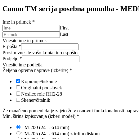
Canon TM serija posebna ponudba - MEDI
Ime in priimek
*
First
Last
Vnesite ime in priimek
E-pošta
*
Prosim vnesite vašo kontaktno e-pošto
Podjetje
*
Vnesite ime podjetja
Željena oprema naprave (izberite)
*
Kopiranje/tiskanje
Originalni podstavek
Nosilec role RH2-28
Skener/čitalnik
Že označeno pomeni da je zajeto že v osnovni funkcionalnosti naprav
Min. širina izpisovanja (izberi model)
*
TM-200 (24'' - 614 mm)
TM-205 (24'' - 614 mm) z trdim diskom