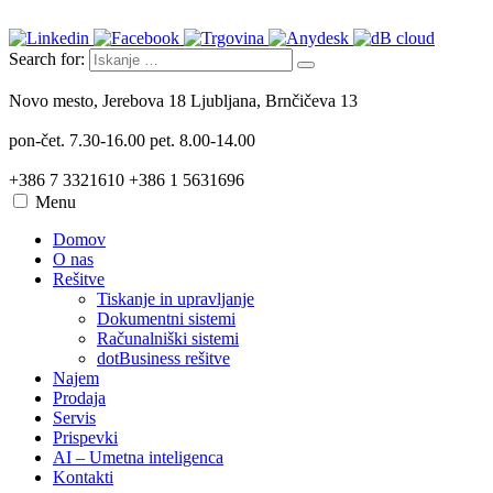
Search for:
Novo mesto, Jerebova 18
Ljubljana, Brnčičeva 13
pon-čet. 7.30-16.00
pet. 8.00-14.00
+386 7 3321610
+386 1 5631696
Menu
Domov
O nas
Rešitve
Tiskanje in upravljanje
Dokumentni sistemi
Računalniški sistemi
dotBusiness rešitve
Najem
Prodaja
Servis
Prispevki
AI – Umetna inteligenca
Kontakti