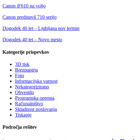
Canon iF610 na voljo
Canon predstavil 710 serijo
Dogodek 40 let – Ljubljana nov termin
Dogodek 40 let – Novo mesto
Kategorije prispevkov
3D tisk
Brezpapirja
Foto
Informacijska varnost
Nekategorizirano
Obvestilo
Programska oprema
Računalništvo
Skladnost poslovanja
Tiskanje
Področja rešitev