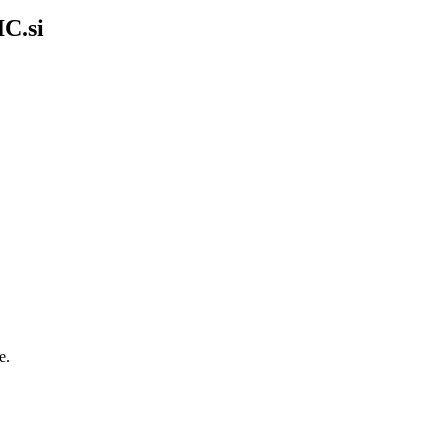
C.si
e.