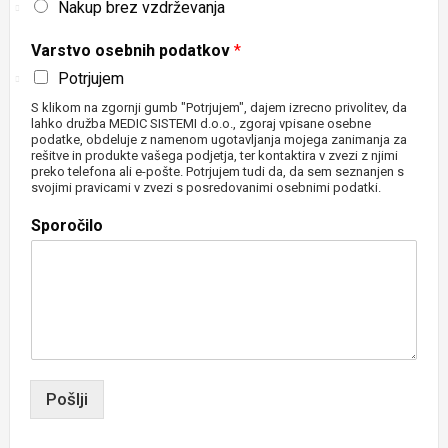
Nakup brez vzdrževanja
Varstvo osebnih podatkov
*
Potrjujem
S klikom na zgornji gumb "Potrjujem", dajem izrecno privolitev, da
lahko družba MEDIC SISTEMI d.o.o., zgoraj vpisane osebne
podatke, obdeluje z namenom ugotavljanja mojega zanimanja za
rešitve in produkte vašega podjetja, ter kontaktira v zvezi z njimi
preko telefona ali e-pošte. Potrjujem tudi da, da sem seznanjen s
svojimi pravicami v zvezi s posredovanimi osebnimi podatki.
Sporočilo
Pošlji