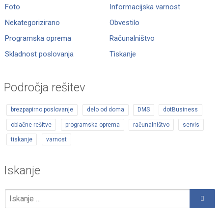
Foto
Informacijska varnost
Nekategorizirano
Obvestilo
Programska oprema
Računalništvo
Skladnost poslovanja
Tiskanje
Področja rešitev
brezpapirno poslovanje
delo od doma
DMS
dotBusiness
oblačne rešitve
programska oprema
računalništvo
servis
tiskanje
varnost
Iskanje