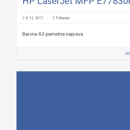
HP LaserJet MFP E77830
4. 12. 2017
Tiskanje
Barvna A3 pametna naprava
VE