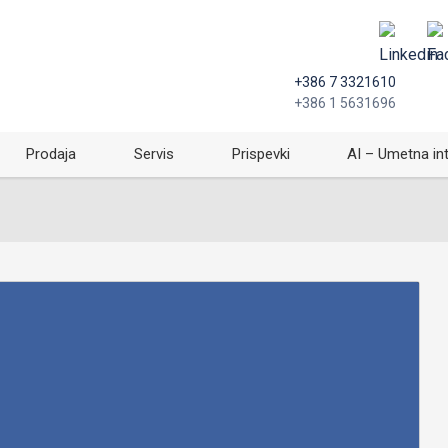
+386 7 3321610
+386 1 5631696
Prodaja
Servis
Prispevki
AI – Umetna in