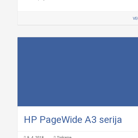
VE
HP PageWide A3 serija
9. 4. 2018
Tiskanje