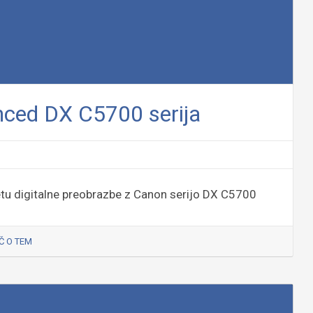
ced DX C5700 serija
etu digitalne preobrazbe z Canon serijo DX C5700
Č O TEM