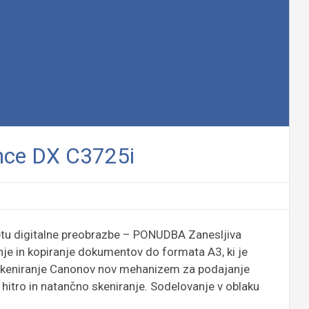
nce DX C3725i
etu digitalne preobrazbe – PONUDBA Zanesljiva
je in kopiranje dokumentov do formata A3, ki je
skeniranje Canonov nov mehanizem za podajanje
hitro in natančno skeniranje. Sodelovanje v oblaku