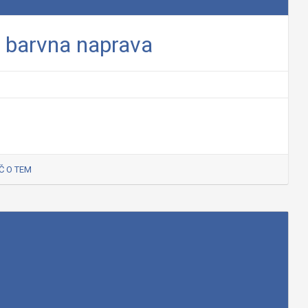
 barvna naprava
Č O TEM