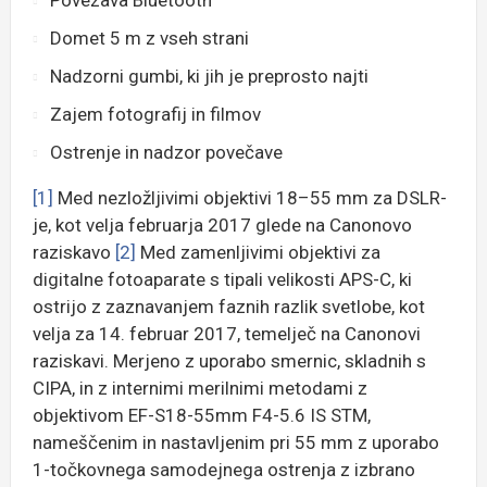
Povezava Bluetooth
Domet 5 m z vseh strani
Nadzorni gumbi, ki jih je preprosto najti
Zajem fotografij in filmov
Ostrenje in nadzor povečave
[1]
Med nezložljivimi objektivi 18–55 mm za DSLR-
je, kot velja februarja 2017 glede na Canonovo
raziskavo
[2]
Med zamenljivimi objektivi za
digitalne fotoaparate s tipali velikosti APS-C, ki
ostrijo z zaznavanjem faznih razlik svetlobe, kot
velja za 14. februar 2017, temelječ na Canonovi
raziskavi. Merjeno z uporabo smernic, skladnih s
CIPA, in z internimi merilnimi metodami z
objektivom EF-S18-55mm F4-5.6 IS STM,
nameščenim in nastavljenim pri 55 mm z uporabo
1-točkovnega samodejnega ostrenja z izbrano