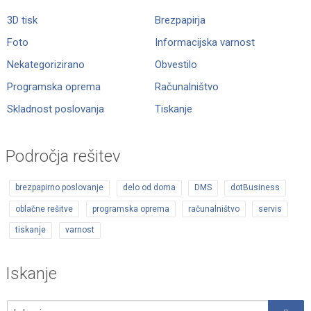
3D tisk
Brezpapirja
Foto
Informacijska varnost
Nekategorizirano
Obvestilo
Programska oprema
Računalništvo
Skladnost poslovanja
Tiskanje
Področja rešitev
brezpapirno poslovanje
delo od doma
DMS
dotBusiness
oblačne rešitve
programska oprema
računalništvo
servis
tiskanje
varnost
Iskanje