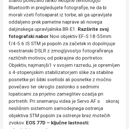
stalno povezavo lahko vklopite tehnologijo
Bluetooth in pregledujete fotografije, ne da bi
morali vzeti fotoaparat iz torbe, ali ga upravljate
oddaljeno prek pametne naprave ali novega
daljinskega upravljalnika BR-E1.
Razširite svoj
fotografski nabor
Novi objektiv EF-S 18-55mm
f/4-5.6 IS STM je popoln za začetek in dopolnjuje
vsestranski DSLR z zmogljivostjo fotografiranja
različnih motivov, od pokrajine do portretov.
Objektiv, najmanjši1 v svojem razredu, je opremljen
s 4-stopenjskim stabilizatorjem slike za stabilne
posnetke pri šibki svetlobi ali posnetke z močno
povečavo ter okroglo zaslonko s sedmimi
lopaticami za prijetno zameglitev ozadja pri
portretih. Pri snemanju videa je Servo AF s skoraj
neslišnim sistemom samodejnega ostrenja
objektiva STM popoln za ostrenje brez motečih
zvokov.
EOS 77D – ključne lastnosti: