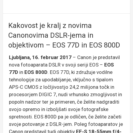
Kakovost je kralj z novima
Canonovima DSLR-jema in
objektivom – EOS 77D in EOS 800D
Ljubljana, 16. februar 2017
– Canon je predstavil
nova fotoaparata DSLR v svoji seriji EOS –
EOS
77D
in
EOS 800D
. EOS 77D, ki združuje vodilne
tehnologije za upodabljanje, vključno s tipalom
APS-C CMOS z ločljivostjo 24,2 milijona točk in
procesorjem DIGIC 7, nudi vrhunsko zmogljivost in
popoln nadzor ter je primeren, če želite nadgraditi
svojo opremo in izboljšati svoje fotografske
spretnosti. EOS 800D pa je odličen, če želite začeti
svoje potovanje z DSLR-jem. Poleg fotoaparatov je
Canon predstavil tudi objektiv
EF-S 18-55mm f/4-