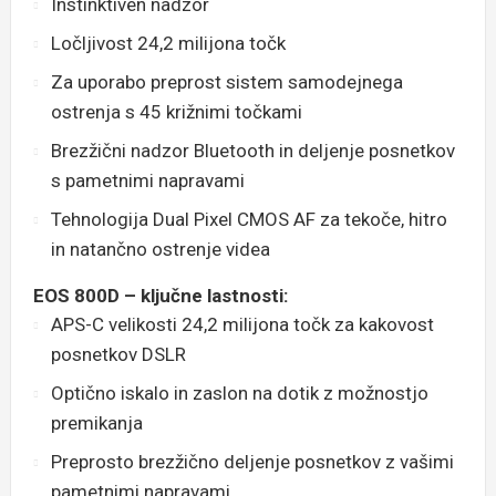
Instinktiven nadzor
Ločljivost 24,2 milijona točk
Za uporabo preprost sistem samodejnega
ostrenja s 45 križnimi točkami
Brezžični nadzor Bluetooth in deljenje posnetkov
s pametnimi napravami
Tehnologija Dual Pixel CMOS AF za tekoče, hitro
in natančno ostrenje videa
EOS 800D – ključne lastnosti:
APS-C velikosti 24,2 milijona točk za kakovost
posnetkov DSLR
Optično iskalo in zaslon na dotik z možnostjo
premikanja
Preprosto brezžično deljenje posnetkov z vašimi
pametnimi napravami