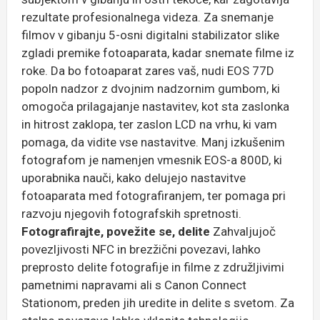
rezultate profesionalnega videza. Za snemanje
filmov v gibanju 5-osni digitalni stabilizator slike
zgladi premike fotoaparata, kadar snemate filme iz
roke. Da bo fotoaparat zares vaš, nudi EOS 77D
popoln nadzor z dvojnim nadzornim gumbom, ki
omogoča prilagajanje nastavitev, kot sta zaslonka
in hitrost zaklopa, ter zaslon LCD na vrhu, ki vam
pomaga, da vidite vse nastavitve. Manj izkušenim
fotografom je namenjen vmesnik EOS-a 800D, ki
uporabnika nauči, kako delujejo nastavitve
fotoaparata med fotografiranjem, ter pomaga pri
razvoju njegovih fotografskih spretnosti.
Fotografirajte, povežite se, delite
Zahvaljujoč
povezljivosti NFC in brezžični povezavi, lahko
preprosto delite fotografije in filme z združljivimi
pametnimi napravami ali s Canon Connect
Stationom, preden jih uredite in delite s svetom. Za