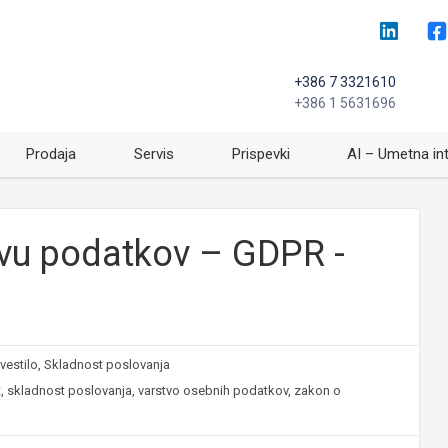
+386 7 3321610
+386 1 5631696
Prodaja
Servis
Prispevki
AI – Umetna in
tvu podatkov – GDPR -
vestilo
,
Skladnost poslovanja
t
,
skladnost poslovanja
,
varstvo osebnih podatkov
,
zakon o