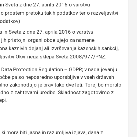
 Sveta z dne 27. aprila 2016 o varstvu
o prostem pretoku takih podatkov ter o razveljavitvi
podatkov)
in Sveta z dne 27. aprila 2016 o varstvu
jih pristojni organi obdelujejo za namene
ona kaznivih dejanj ali izvrševanja kazenskih sankcij,
eljavitvi Okvirnega sklepa Sveta 2008/977/PNZ.
 Data Protection Regulation – GDPR; v nadaljevanju
oločbe pa so neposredno uporabljive v vseh državah
alno zakonodajo je prav tako dve leti. Torej bo moralo
ladno z zahtevami uredbe. Skladnost zagotovimo z
repi.
ki mora biti jasna in razumljiva izjava, dana z