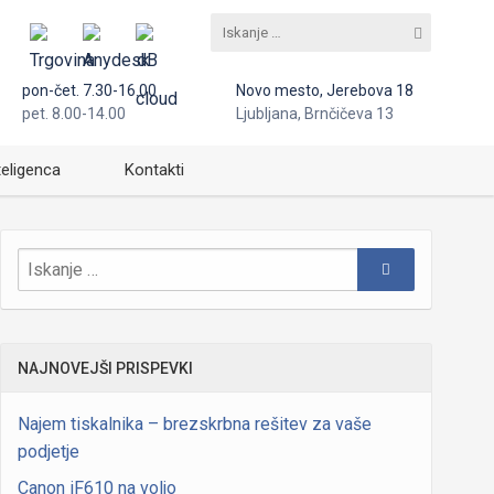
pon-čet. 7.30-16.00
Novo mesto, Jerebova 18
pet. 8.00-14.00
Ljubljana, Brnčičeva 13
teligenca
Kontakti
NAJNOVEJŠI PRISPEVKI
Najem tiskalnika – brezskrbna rešitev za vaše
podjetje
Canon iF610 na voljo