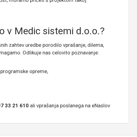
st, moramo pričeti s projektom takoj.
v Medic sistemi d.o.o.?
nih zahtev uredbe porodilo vprašanje, dilema,
magamo. Odlikuje nas celovito poznavanje:
in programske opreme,
07 33 21 610
ali vprašanja poslanega na eNaslov