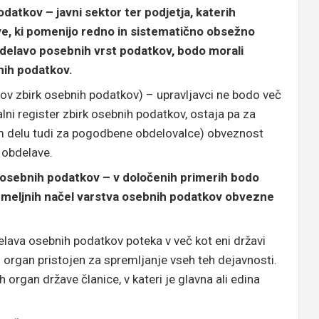
atkov – javni sektor ter podjetja, katerih
ve, ki pomenijo redno in sistematično obsežno
delavo posebnih vrst podatkov, bodo morali
nih podatkov.
v zbirk osebnih podatkov) – upravljavci ne bodo več
alni register zbirk osebnih podatkov, ostaja pa za
m delu tudi za pogodbene obdelovalce) obveznost
 obdelave.
osebnih podatkov – v določenih primerih bodo
emeljnih načel varstva osebnih podatkov obvezne
lava osebnih podatkov poteka v več kot eni državi
i organ pristojen za spremljanje vseh teh dejavnosti.
h organ države članice, v kateri je glavna ali edina