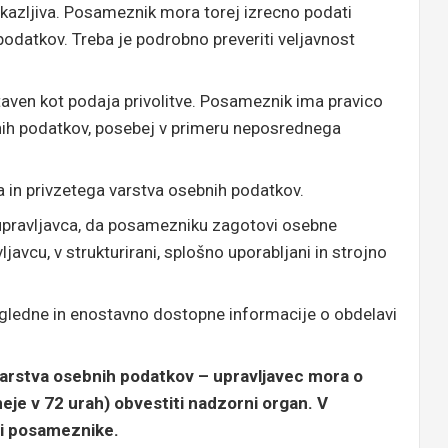
kazljiva. Posameznik mora torej izrecno podati
 podatkov. Treba je podrobno preveriti veljavnost
staven kot podaja privolitve. Posameznik ima pravico
nih podatkov, posebej v primeru neposrednega
a in privzetega varstva osebnih podatkov.
 upravljavca, da posamezniku zagotovi osebne
ljavcu, v strukturirani, splošno uporabljani in strojno
gledne in enostavno dostopne informacije o obdelavi
arstva osebnih podatkov – upravljavec mora o
eje v 72 urah) obvestiti nadzorni organ. V
di posameznike.