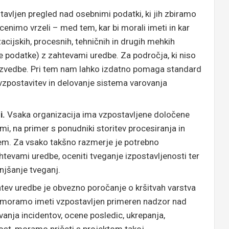
vljen pregled nad osebnimi podatki, ki jih zbiramo
cenimo vrzeli – med tem, kar bi morali imeti in kar
ijskih, procesnih, tehničnih in drugih mehkih
e podatke) z zahtevami uredbe. Za področja, ki niso
 izvedbe. Pri tem nam lahko izdatno pomaga standard
vzpostavitev in delovanje sistema varovanja
i.
Vsaka organizacija ima vzpostavljene določene
i, na primer s ponudniki storitev procesiranja in
em. Za vsako takšno razmerje je potrebno
tevami uredbe, oceniti tveganje izpostavljenosti ter
njšanje tveganj.
tev uredbe je obvezno poročanje o kršitvah varstva
 moramo imeti vzpostavljen primeren nadzor nad
anja incidentov, ocene posledic, ukrepanja,