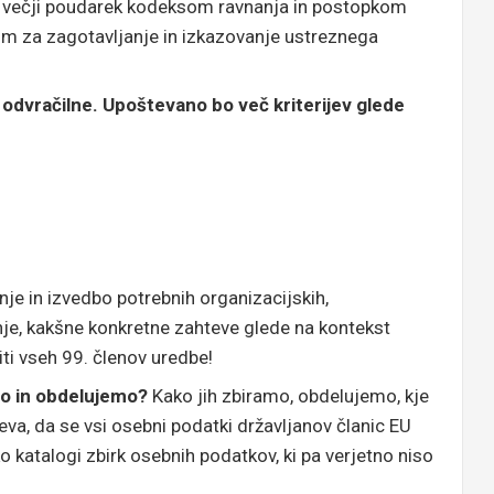
) – večji poudarek kodeksom ravnanja in postopkom
m za zagotavljanje in izkazovanje ustreznega
n odvračilne. Upoštevano bo več kriterijev glede
nje in izvedbo potrebnih organizacijskih,
je, kakšne konkretne zahteve glede na kontekst
iti vseh 99. členov uredbe!
mo in obdelujemo?
Kako jih zbiramo, obdelujemo, kje
va, da se vsi osebni podatki državljanov članic EU
ko katalogi zbirk osebnih podatkov, ki pa verjetno niso