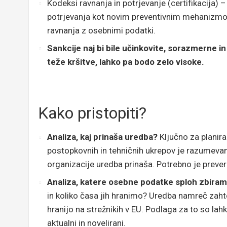
Kodeksi ravnanja in potrjevanje (certifikacija
potrjevanja kot novim preventivnim mehanizmo
ravnanja z osebnimi podatki.
Sankcije naj bi bile učinkovite, sorazmerne i
teže kršitve, lahko pa bodo zelo visoke.
Kako pristopiti?
Analiza, kaj prinaša uredba?
Ključno za planira
postopkovnih in tehničnih ukrepov je razumevan
organizacije uredba prinaša. Potrebno je prever
Analiza, katere osebne podatke sploh zbira
in koliko časa jih hranimo? Uredba namreč zahte
hranijo na strežnikih v EU. Podlaga za to so lah
aktualni in novelirani.