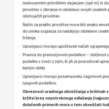
nedvoumnim pritrdilnim dejanjem (opt-in) in do
privolitev v zbiranje in obdelavo svojih osebnih
obstoječih privolitev.
Način za preklic privolitve mora biti enako eno
do umika soglasja za nadaljnjo obdelavo oseb
trženja.
Upravljavci morajo upoštevati načeli vgrajeneg
Pravica do prenosljivosti podatkov – dolžnost
podatke v zvezi z njim, ki jih je posredoval uprav
berljivi obliki.
Upravljavci morajo posamezniku zagotoviti pre
njegovih podatkov.
Obveznost uradnega obveščanja o kršitvah v
kršitvi brez nepotrebnega odlašanja (najpozn
določenih primerih mora o tem obveščati tu