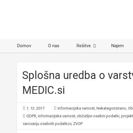
Domov
O nas
Rešitve
Najem
Splošna uredba o vars
MEDIC.si
1. 12. 2017
Informacijska varnost
,
Nekategorizirano
,
Ob
GDPR
,
informacijska varnost
,
občutljivi osebni podatki
,
projek
varovanju osebnih podatkov
,
ZVOP