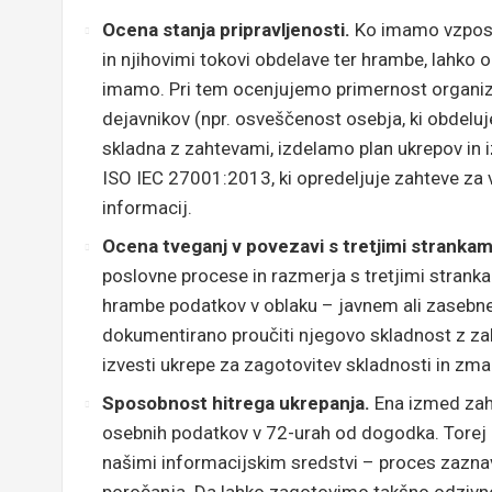
Ocena stanja pripravljenosti.
Ko imamo vzposta
in njihovimi tokovi obdelave ter hrambe, lahko o
imamo. Pri tem ocenjujemo primernost organizac
dejavnikov (npr. osveščenost osebja, ki obdeluj
skladna z zahtevami, izdelamo plan ukrepov in
ISO IEC 27001:2013, ki opredeljuje zahteve za 
informacij.
Ocena tveganj v povezavi s tretjimi strankam
poslovne procese in razmerja s tretjimi strankam
hrambe podatkov v oblaku – javnem ali zasebn
dokumentirano proučiti njegovo skladnost z zah
izvesti ukrepe za zagotovitev skladnosti in zma
Sposobnost hitrega ukrepanja.
Ena izmed zah
osebnih podatkov v 72-urah od dogodka. Torej
našimi informacijskim sredstvi – proces zaznav