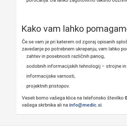
poročanja. Da lahko zagotovimo takšno odzivno
Kako vam lahko pomagamo 
Če se vam je pri katerem od zgoraj opisanih sploš
zavedanje po potrebnem ukrepanju, vam lahko po
zahtev in posebnosti različnih panog,
sodobnih informacijskih tehnologij – strojne 
informacijske varnosti,
projektnih pristopov.
Veseli bomo vašega klica na telefonsko številko
vašega skrbnika ali na
info@medic.si
.