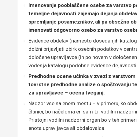
Imenovanje pooblaščene osebe za varstvo pod
temeljne dejavnosti zajemajo dejanja obdela
spremljanje posameznikov, ali pa obsežno ob
imenovati odgovorno osebo za varstvo oseb
Evidence obdelav (namesto dosedanjih katalogo
dolžni prijavljati zbirk osebnih podatkov v centr
določene upravljavce (in po novem v določene
vodenja katalogu podobne evidence dejavnosti
Predhodne ocene učinka v zvezi z varstvom 
tovrstne predhodne analize o spoštovanju t
za upravljavce – ocena tveganj.
Nadzor vse na enem mestu – v primeru, ko obde
članici, bo načeloma en sam t.i. vodilni nadzorn
Pristojni vodilni nadzorni organ bo v teh primeri
enota upravljavca ali obdelovalca.