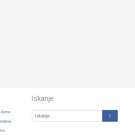
Iskanje
d doma
rešitve
tvo