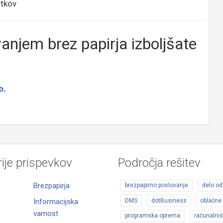
atkov
vanjem brez papirja izboljšate
o
.
ije prispevkov
Področja rešitev
Brezpapirja
brezpapirno poslovanje
delo o
DMS
dotBusiness
oblačne 
Informacijska
varnost
programska oprema
računalniš