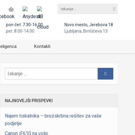
pon-čet. 7.30-16.00
Novo mesto, Jerebova 18
pet. 8.00-14.00
Ljubljana, Brnčičeva 13
teligenca
Kontakti
NAJNOVEJŠI PRISPEVKI
Najem tiskalnika – brezskrbna rešitev za vaše
podjetje
Canon iF610 na voljo