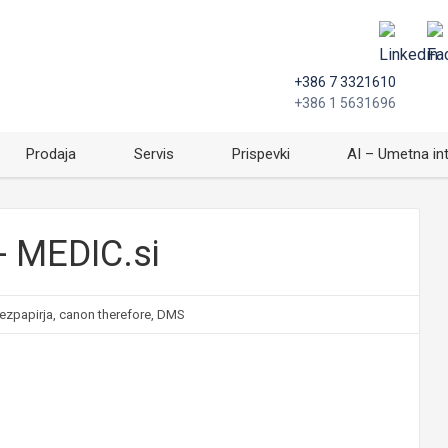
+386 7 3321610
+386 1 5631696
Prodaja
Servis
Prispevki
AI – Umetna in
 - MEDIC.si
ezpapirja
,
canon therefore
,
DMS