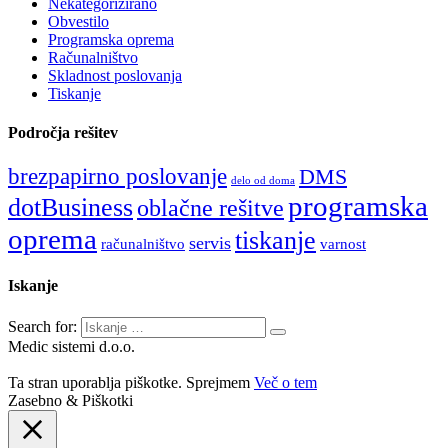
Nekategorizirano
Obvestilo
Programska oprema
Računalništvo
Skladnost poslovanja
Tiskanje
Področja rešitev
brezpapirno poslovanje
DMS
delo od doma
programska
dotBusiness
oblačne rešitve
oprema
tiskanje
servis
računalništvo
varnost
Iskanje
Search for:
Medic sistemi d.o.o.
Ta stran uporablja piškotke.
Sprejmem
Več o tem
Zasebno & Piškotki