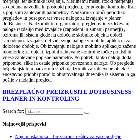
merjenja, ter skrbnike izvajanja. Merilnemu mestu (točki merjenja)
so dodana navodila in postopki pregleda, ter pogojne kontrolne liste
z popisom zahtevanih parametrov. Nadzornik določi periodiko
pregledov in posegov, ter vnese naloge za izvajanje v planer
dotBusiness. Nadzornik in organizatorji pregledov in vzdrževanj,
naloge razdelijo med izvajalce (zaposleni in zunanji partnerji) ,
oziroma jih sistem glede na določene skrbnike objekta določi
samodejno. Izvajalec del vidi svoje naloge v mobilni aplikaciji za
določeno obdobje. Ob izvajanju naloge z mobilno aplikacijo zažene
monitoring za objekt, izpolni zahtevane kontrolne točke po listi in
vnese zahtevane popisne parametre. Po potrebi lahko nalogi doda
pripombe, slike in ostale priponke povezane z nalogo. Ob pregledu
inšpekcijskih in nadzornih služb nadzornik za zahtevene objekte
enostavno pridobi poročilo obratovalnega dnevnika iz sistema in ga
pošlje v nadaljni pregled.
BREZPLAČNO PREIZKUSITE DOTBUSINESS
PLANER IN KONTROLING
Search for:
Najnovejši prispevki
Najem tiskalnika – brezskrbna rešitev za vaše podjetje