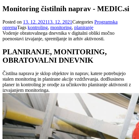
Monitoring čistilnih naprav - MEDIC.si
Posted on
13. 12. 2021
13. 12. 2021
Categories
Programska
oprema
Tags
kontroling
,
monitoring
,
planiranje
Vodenje obratovalnega dnevnika v digitalni obliki močno
poenostavi izvajanje, spremljanje in arhiv aktivnosti.
PLANIRANJE, MONITORING,
OBRATOVALNI DNEVNIK
Čistilna naprava je sklop objektov in naprav, katere potrebujejo
stalen monitoring in planirane akcije vzdrževanja. dotBusiness
planer in kontroling je orodje za učinkovito planiranje aktivnosti z
izvajanjem monitoringa.