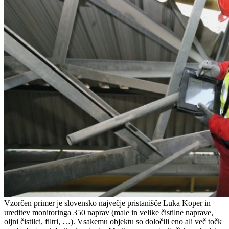
Vzorčen primer je slovensko največje pristanišče Luka Koper in
ureditev monitoringa 350 naprav (male in velike čistilne naprave,
oljni čistilci, filtri, …). Vsakemu objektu so določili eno ali več točk