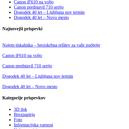
Canon iF610 na voljo
Canon predstavil 710 serijo
Dogodek 40 let – Ljubljana nov termin
Dogodek 40 let – Novo mesto
Najnovejši prispevki
Najem tiskalnika – brezskrbna rešitev za vaše podjetje
Canon iF610 na voljo
Canon predstavil 710 serijo
Dogodek 40 let – Ljubljana nov termin
Dogodek 40 let – Novo mesto
Kategorije prispevkov
3D tisk
Brezpapirja
Foto
Informacijska varnost