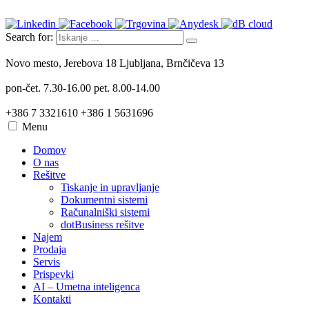
Search for:
Novo mesto, Jerebova 18
Ljubljana, Brnčičeva 13
pon-čet. 7.30-16.00
pet. 8.00-14.00
+386 7 3321610
+386 1 5631696
Menu
Domov
O nas
Rešitve
Tiskanje in upravljanje
Dokumentni sistemi
Računalniški sistemi
dotBusiness rešitve
Najem
Prodaja
Servis
Prispevki
AI – Umetna inteligenca
Kontakti